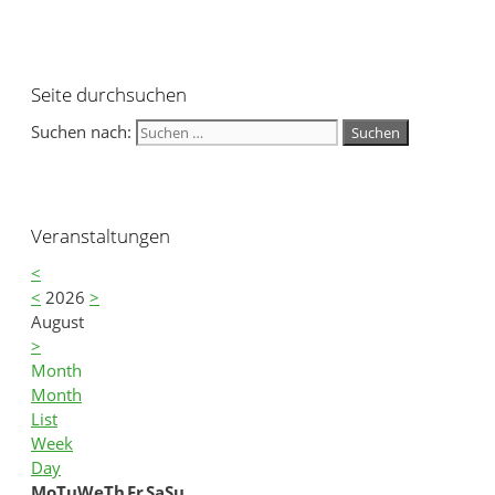
Seite durchsuchen
Suchen nach:
Veranstaltungen
<
<
2026
>
August
>
Month
Month
List
Week
Day
Mo
Tu
We
Th
Fr
Sa
Su