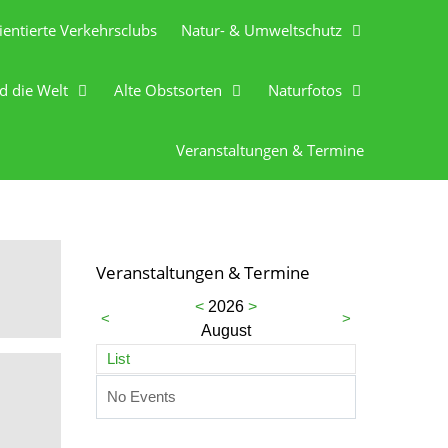
ientierte Verkehrsclubs
Natur- & Umweltschutz
d die Welt
Alte Obstsorten
Naturfotos
Veranstaltungen & Termine
Veranstaltungen & Termine
<
2026
>
<
>
August
List
No Events