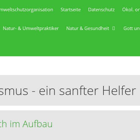
mweltschutzorganisation
Startseite
Datenschutz
Ökol. or
Natur- & Umweltpraktiker
Natur & Gesundheit
Gott un
mus - ein sanfter Helfer
och im Aufbau