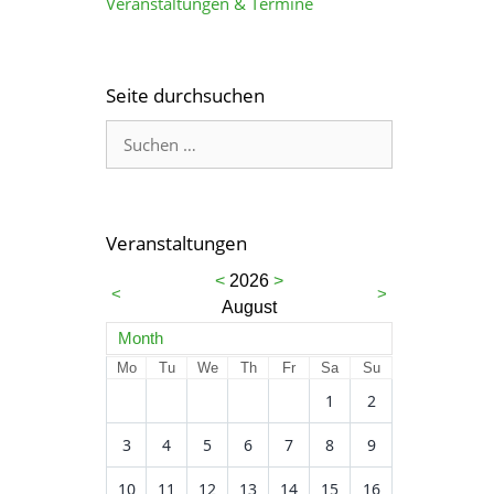
Veranstaltungen & Termine
Seite durchsuchen
Veranstaltungen
<
2026
>
<
>
August
Month
Mo
Tu
We
Th
Fr
Sa
Su
1
2
3
4
5
6
7
8
9
10
11
12
13
14
15
16