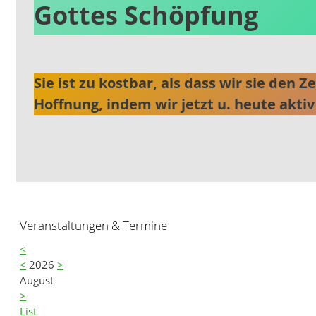
Gottes Schöpfung
Sie ist zu kostbar, als dass wir sie den
Hoffnung, indem wir jetzt u. heute aktiv
Veranstaltungen & Termine
<
<
2026
>
August
>
List