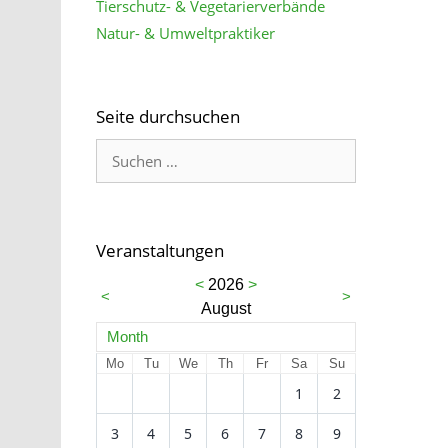
Tierschutz- & Vegetarierverbände
Natur- & Umweltpraktiker
Seite durchsuchen
Veranstaltungen
<
2026
>
<
>
August
Month
Mo
Tu
We
Th
Fr
Sa
Su
1
2
3
4
5
6
7
8
9