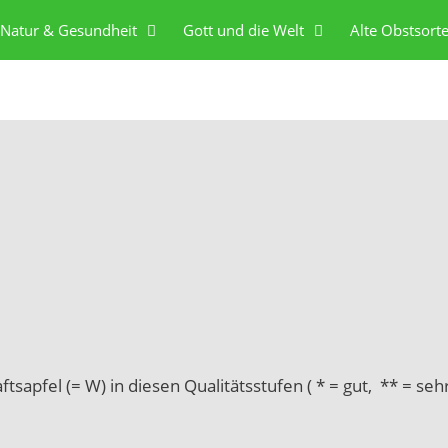
Natur & Gesundheit
Gott und die Welt
Alte Obstsort
tsapfel (= W) in diesen Qualitätsstufen ( * = gut, ** = sehr