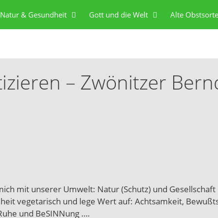
Natur & Gesundheit
Gott und die Welt
Alte Obstsort
tizieren – Zwönitzer Bern
ch mich mit unserer Umwelt: Natur (Schutz) und Gesellschaft
ndheit vegetarisch und lege Wert auf: Achtsamkeit, Bewußts
g, Ruhe und BeSINNung ….