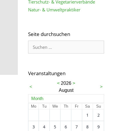
Tierschutz- & Vegetarierverbände
Natur- & Umweltpraktiker
Seite durchsuchen
Veranstaltungen
<
2026
>
<
>
August
Month
Mo
Tu
We
Th
Fr
Sa
Su
1
2
3
4
5
6
7
8
9