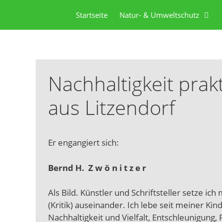
Startseite
Natur- & Umweltschutz
Nachhaltigkeit prak
aus Litzendorf
Er engangiert sich:
Bernd H. Z w ö n i t z e r
Als Bild. Künstler und Schriftsteller setze i
(Kritik) auseinander. Ich lebe seit meiner Ki
Nachhaltigkeit und Vielfalt, Entschleunigun